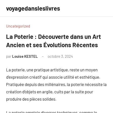
Aller
voyagedansleslivres
au
contenu
Uncategorized
La Poterie : Découverte dans un Art
Ancien et ses Évolutions Récentes
par
Louise KESTEL
octobre 3, 2024
Aucun
commentaire
La poterie, une pratique artistique, reste un moyen
d’expression créatif qui associe utilité et esthétique.
Pratiquée depuis des millénaires, la poterie nécessite la
création d’objets en argile, cuits par la suite pour
produire des pièces solides.
La poterie emploie diverses techniques, comme le