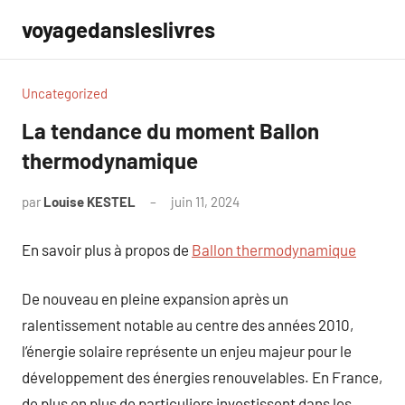
Aller
voyagedansleslivres
au
contenu
Uncategorized
La tendance du moment Ballon
thermodynamique
par
Louise KESTEL
juin 11, 2024
Aucun
commentaire
En savoir plus à propos de
Ballon thermodynamique
De nouveau en pleine expansion après un
ralentissement notable au centre des années 2010,
l’énergie solaire représente un enjeu majeur pour le
développement des énergies renouvelables. En France,
de plus en plus de particuliers investissent dans les