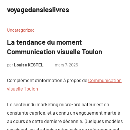
Aller
voyagedansleslivres
au
contenu
Uncategorized
La tendance du moment
Communication visuelle Toulon
par
Louise KESTEL
mars 7, 2025
Aucun
commentaire
Complément d’information à propos de
Communication
visuelle Toulon
Le secteur du marketing micro-ordinateur est en
constante caprice, et a connu un engouement martelé
au cours de cette dernière décennie. Quelques modèles
dessinent les stratégies principales en référencement