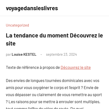
Aller
voyagedansleslivres
au
contenu
Uncategorized
La tendance du moment Découvrez le
site
par
Louise KESTEL
septembre 23, 2024
Aucun
commentaire
Texte de référence à propos de
Découvrez le site
Des envies de longues tournées dominicales avec vos
amis pour vous oxygéner le corps et l’esprit ? Envie de
vous dépasser ou clairement de vous remettre au sport
? Les raisons pour se mettre à enrouler sont multiples,
tout comme l’offre de vélos de route. De quoi