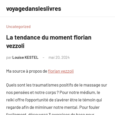
Aller
voyagedansleslivres
au
contenu
Uncategorized
La tendance du moment florian
vezzoli
par
Louise KESTEL
mai 20, 2024
Aucun
commentaire
Ma source à propos de
florian vezzoli
Quels sont les traumatismes positifs de le massage sur
nos pensées et notre corps ? Pour notre médium, le
reiki offre l’opportunité de s’avérer être le témoin qui
regarde afin de miminuer notre mental. Pour fouler
facilement, découvrez 3 exercices de base pour