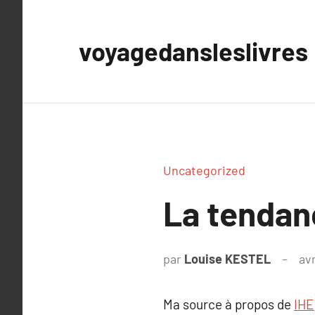
Aller
au
voyagedansleslivres
contenu
Uncategorized
La tendan
par
Louise KESTEL
avr
Ma source à propos de
IHE