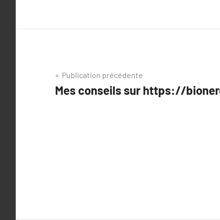
Navigation
Publication précédente
Mes conseils sur https://bioner
de
l’article