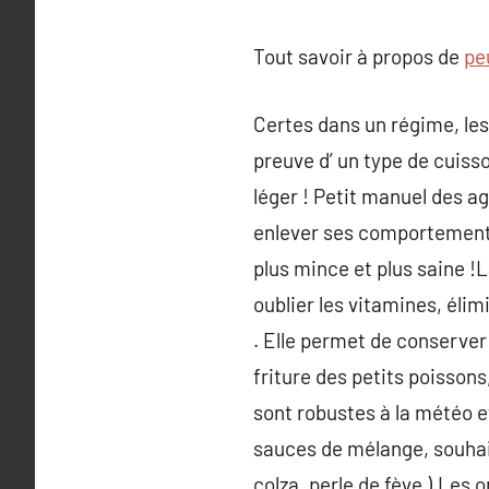
Tout savoir à propos de
pe
Certes dans un régime, les 
preuve d’ un type de cuisso
léger ! Petit manuel des a
enlever ses comportements d
plus mince et plus saine !L
oublier les vitamines, éli
. Elle permet de conserve
friture des petits poissons,
sont robustes à la météo e
sauces de mélange, souhai
colza, perle de fève ).Les 