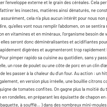
er l’enveloppe externe et le grain des céréales. Cela pe
’attirer les insectes, matières ainsi dénaturés, ne cons
s assurément, cela n’a plus aucun intérêt pour nous non
 dire, qu’elles vont nous remplir l’abdomen, on se sentir
on en vitamines et en minéraux, l’organisme besoin de
, elles seront donc déminéralisantes et acidifiantes pour
rapidement digérées et augmenteront trop rapidement l
.Pour pimper rapido sa cuisine au quotidien, sans y pass
lle, un rose de poulet ou une côte de porc en un clin d’œil.
e les passer à la chaleur du d’un four. Au action : un h
galement, en version plus irréelle, une bouillie citrons 
 guigne de tomates confites. On gagne plus la moitié d
 en rondelles, en préparant les épuisette de chapon en a
à baguette, à soufflé… ) dans des nombreux mini-moules