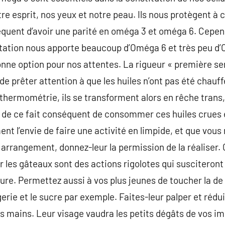
 esprit, nos yeux et notre peau. Ils nous protègent à c
séquent d’avoir une parité en oméga 3 et oméga 6. Cepend
ntation nous apporte beaucoup d’Oméga 6 et très peu d’
onne option pour nos attentes. La rigueur « première se
té de prêter attention à que les huiles n’ont pas été chau
thermométrie, ils se transforment alors en rêche trans
st de ce fait conséquent de consommer ces huiles crues 
ment l’envie de faire une activité en limpide, et que vo
s arrangement, donnez-leur la permission de la réaliser.
 les gâteaux sont des actions rigolotes qui susciteront 
ture. Permettez aussi à vos plus jeunes de toucher la de l
erie et le sucre par exemple. Faites-leur palper et rédui
urs mains. Leur visage vaudra les petits dégâts de vos i