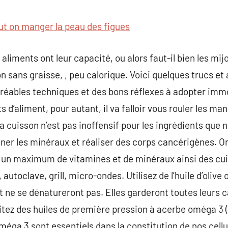
commentaire
ut on manger la peau des figues
aliments ont leur capacité, ou alors faut-il bien les mijo
n sans graisse, , peu calorique. Voici quelques trucs et
gréables techniques et des bons réflexes à adopter im
’aliment, pour autant, il va falloir vous rouler les man
a cuisson n’est pas inoffensif pour les ingrédients que n
miner les minéraux et réaliser des corps cancérigènes. O
r un maximum de vitamines et de minéraux ainsi des cu
 autoclave, grill, micro-ondes. Utilisez de l’huile d’olive
t ne se dénatureront pas. Elles garderont toutes leurs c
tez des huiles de première pression à acerbe oméga 3 (
oméga 3 sont essentiels dans la constitution de nos cellu