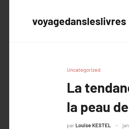
Aller
au
voyagedansleslivres
contenu
Uncategorized
La tendan
la peau de
par
Louise KESTEL
jan