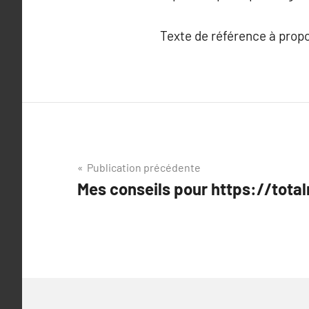
Texte de référence à prop
Navigation
Publication précédente
Mes conseils pour https://total
de
l’article