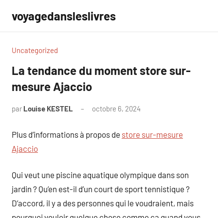
Aller
voyagedansleslivres
au
contenu
Uncategorized
La tendance du moment store sur-
mesure Ajaccio
par
Louise KESTEL
octobre 6, 2024
Aucun
commentaire
Plus d’informations à propos de
store sur-mesure
Ajaccio
Qui veut une piscine aquatique olympique dans son
jardin ? Qu’en est-il d’un court de sport tennistique ?
D’accord, il y a des personnes qui le voudraient, mais
pourquoi vouloir quelque chose comme ça quand vous