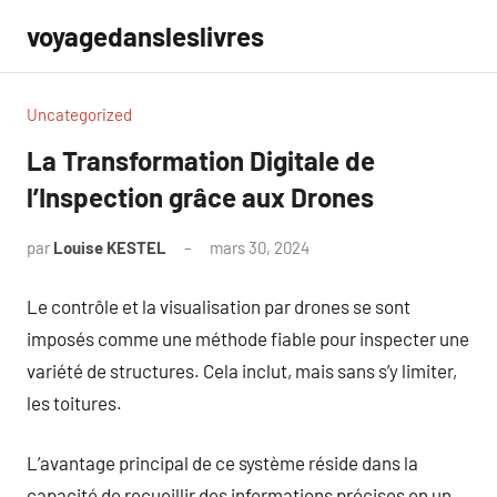
Aller
voyagedansleslivres
au
contenu
Uncategorized
La Transformation Digitale de
l’Inspection grâce aux Drones
par
Louise KESTEL
mars 30, 2024
Aucun
commentaire
Le contrôle et la visualisation par drones se sont
imposés comme une méthode fiable pour inspecter une
variété de structures. Cela inclut, mais sans s’y limiter,
les toitures.
L’avantage principal de ce système réside dans la
capacité de recueillir des informations précises en un