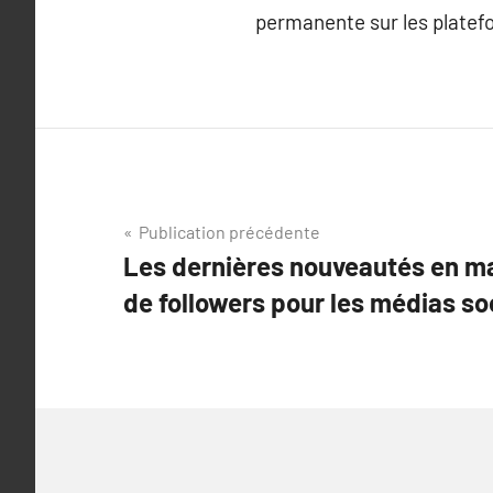
permanente sur les platef
Navigation
Publication précédente
Les dernières nouveautés en ma
de
de followers pour les médias so
l’article