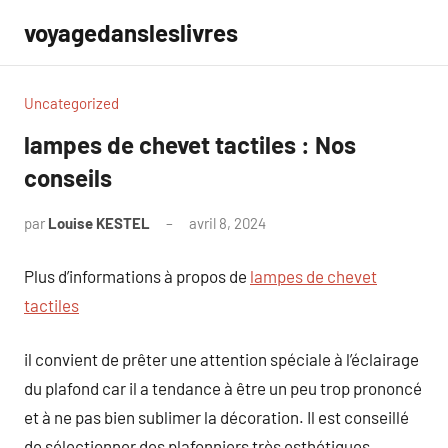
Aller
voyagedansleslivres
au
contenu
Uncategorized
lampes de chevet tactiles : Nos
conseils
par
Louise KESTEL
avril 8, 2024
Aucun
commentaire
Plus d’informations à propos de
lampes de chevet
tactiles
il convient de prêter une attention spéciale à l’éclairage
du plafond car il a tendance à être un peu trop prononcé
et à ne pas bien sublimer la décoration. Il est conseillé
de sélectionner des plafonniers très esthétiques