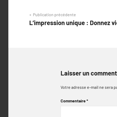
Navigation
Publication précédente
L’impression unique : Donnez vi
de
l’article
Laisser un comment
Votre adresse e-mail ne sera p
Commentaire
*