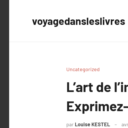
Aller
au
voyagedansleslivres
contenu
Uncategorized
L’art de l
Exprimez-
par
Louise KESTEL
avr