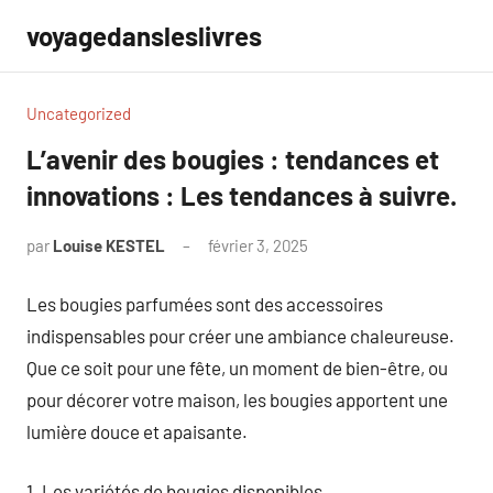
Aller
voyagedansleslivres
au
contenu
Uncategorized
L’avenir des bougies : tendances et
innovations : Les tendances à suivre.
par
Louise KESTEL
février 3, 2025
Aucun
commentaire
Les bougies parfumées sont des accessoires
indispensables pour créer une ambiance chaleureuse.
Que ce soit pour une fête, un moment de bien-être, ou
pour décorer votre maison, les bougies apportent une
lumière douce et apaisante.
1. Les variétés de bougies disponibles