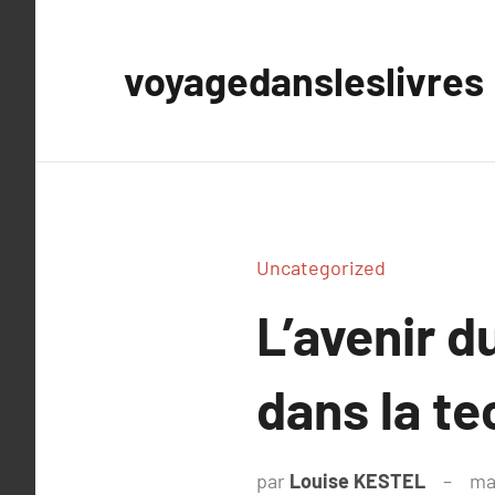
Aller
au
voyagedansleslivres
contenu
Uncategorized
L’avenir 
dans la te
par
Louise KESTEL
ma