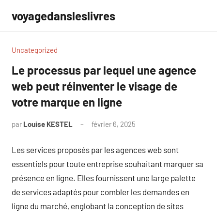
Aller
voyagedansleslivres
au
contenu
Uncategorized
Le processus par lequel une agence
web peut réinventer le visage de
votre marque en ligne
par
Louise KESTEL
février 6, 2025
Aucun
commentaire
Les services proposés par les agences web sont
essentiels pour toute entreprise souhaitant marquer sa
présence en ligne. Elles fournissent une large palette
de services adaptés pour combler les demandes en
ligne du marché, englobant la conception de sites