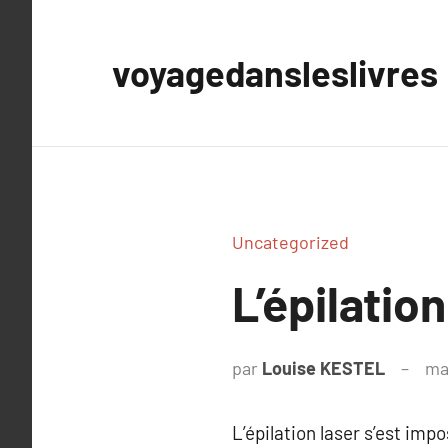
Aller
au
voyagedansleslivres
contenu
Uncategorized
L’épilatio
par
Louise KESTEL
ma
L’épilation laser s’est im