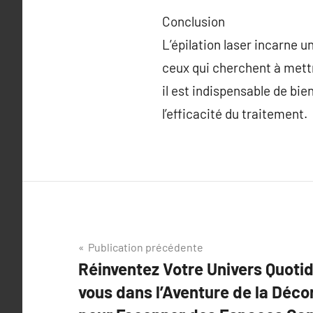
Conclusion
L’épilation laser incarne u
ceux qui cherchent à mettr
il est indispensable de bie
l’efficacité du traitement.
Navigation
Publication précédente
Réinventez Votre Univers Quoti
de
vous dans l’Aventure de la Décor
l’article