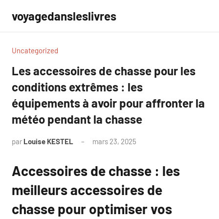
Aller
voyagedansleslivres
au
contenu
Uncategorized
Les accessoires de chasse pour les
conditions extrêmes : les
équipements à avoir pour affronter la
météo pendant la chasse
par
Louise KESTEL
mars 23, 2025
Aucun
commentaire
Accessoires de chasse : les
meilleurs accessoires de
chasse pour optimiser vos