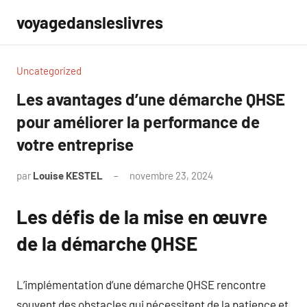
Aller
voyagedansleslivres
au
contenu
Uncategorized
Les avantages d’une démarche QHSE
pour améliorer la performance de
votre entreprise
par
Louise KESTEL
novembre 23, 2024
Aucun
commentaire
Les défis de la mise en œuvre
de la démarche QHSE
L’implémentation d’une démarche QHSE rencontre
souvent des obstacles qui nécessitent de la patience et