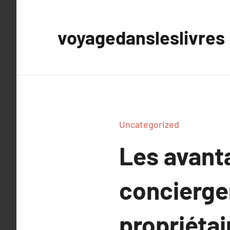
Aller
au
voyagedansleslivres
contenu
Uncategorized
Les avant
concierger
propriétai