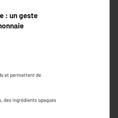
e : un geste
-monnaie
rds et permettent de
s, des ingrédients opaques