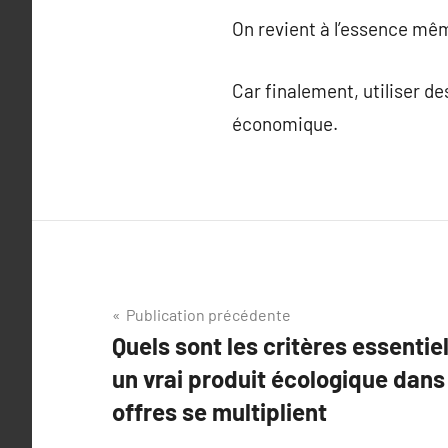
On revient à l’essence mê
Car finalement, utiliser de
économique.
Navigation
Publication précédente
Quels sont les critères essentie
de
un vrai produit écologique dans
l’article
offres se multiplient