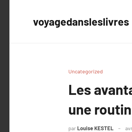
Aller
au
voyagedansleslivres
contenu
Uncategorized
Les avant
une routin
par
Louise KESTEL
avr