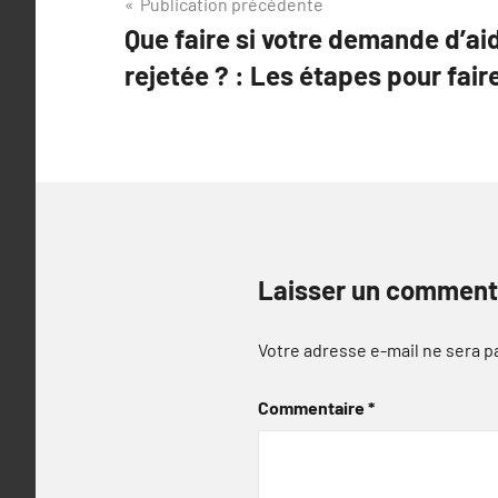
Navigation
Publication précédente
Que faire si votre demande d’ai
de
rejetée ? : Les étapes pour fair
l’article
Laisser un comment
Votre adresse e-mail ne sera p
Commentaire
*