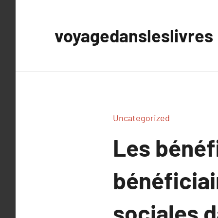
Aller
au
voyagedansleslivres
contenu
Uncategorized
Les bénéfi
bénéficiai
sociales d