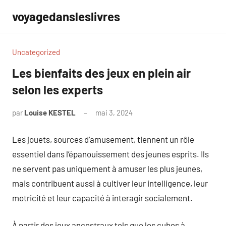
Aller
voyagedansleslivres
au
contenu
Uncategorized
Les bienfaits des jeux en plein air
selon les experts
par
Louise KESTEL
mai 3, 2024
Aucun
commentaire
Les jouets, sources d’amusement, tiennent un rôle
essentiel dans l’épanouissement des jeunes esprits. Ils
ne servent pas uniquement à amuser les plus jeunes,
mais contribuent aussi à cultiver leur intelligence, leur
motricité et leur capacité à interagir socialement.
À partir des jeux ancestraux tels que les cubes à