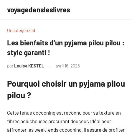
Aller
voyagedansleslivres
au
contenu
Uncategorized
Les bienfaits d’un pyjama pilou pilou :
style garanti !
par
Louise KESTEL
avril 16, 2025
Aucun
commentaire
Pourquoi choisir un pyjama pilou
pilou ?
Cette tenue cocooning est reconnu pour sa texture en
fibres pelucheuses procurant douceur. Idéal pour
affronter les week-ends cocooning, il assure de profiter