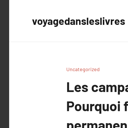
Aller
au
voyagedansleslivres
contenu
Uncategorized
Les campa
Pourquoi f
permanen