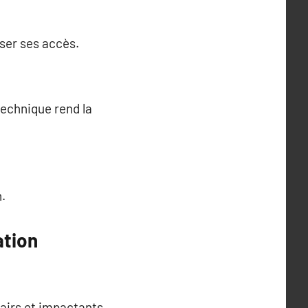
iser ses accès.
technique rend la
n.
ation
airs et impactants.