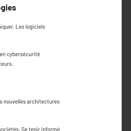
ogies
quer. Les logiciels
en cybersécurité
teurs.
s nouvelles architectures
sociétés. Se tenir informé