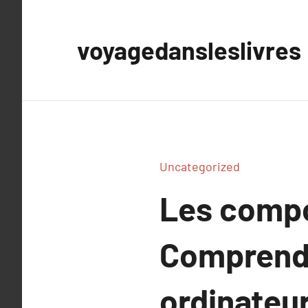
Aller
au
voyagedansleslivres
contenu
Uncategorized
Les compo
Comprendr
ordinateu