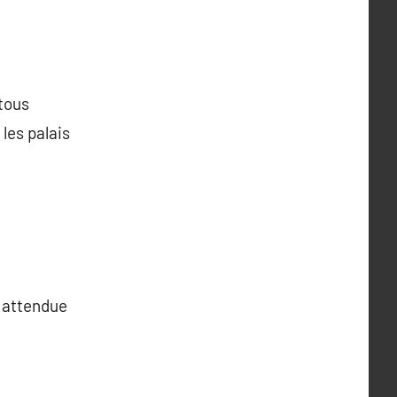
tous
 les palais
é attendue