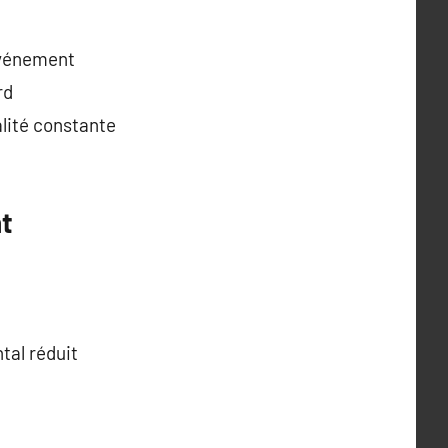
événement
rd
alité constante
nt
tal réduit