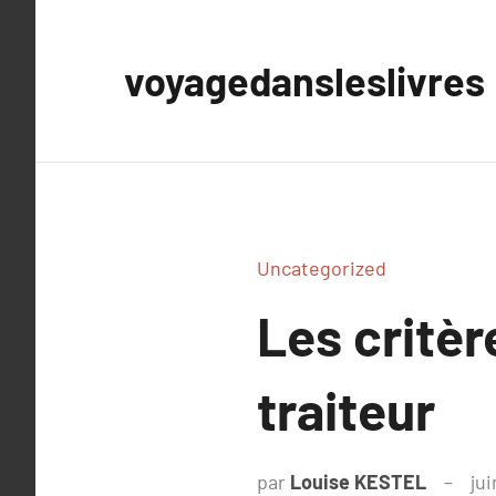
Aller
au
voyagedansleslivres
contenu
Uncategorized
Les critèr
traiteur
par
Louise KESTEL
jui