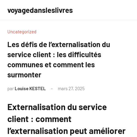
Aller
voyagedansleslivres
au
contenu
Uncategorized
Les défis de l’externalisation du
service client : les difficultés
communes et comment les
surmonter
par
Louise KESTEL
mars 27, 2025
Aucun
commentaire
Externalisation du service
client : comment
l’externalisation peut améliorer