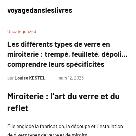
Aller
voyagedansleslivres
au
contenu
Uncategorized
Les différents types de verre en
miroiterie : trempé, feuilleté, dépoli…
comprendre leurs spécificités
par
Louise KESTEL
mars 12, 2025
Aucun
commentaire
Miroiterie : l’art du verre et du
reflet
Elle englobe la fabrication, la découpe et l’installation
de divers types de verre et de miroirs.