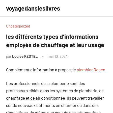
Aller
voyagedansleslivres
au
contenu
Uncategorized
les différents types d’informations
employés de chauffage et leur usage
par
Louise KESTEL
mai 10, 2024
Aucun
commentaire
Complément d’information à propos de
plombier Rouen
Les professionnels de la plomberie sont des
professeurs ciblés dans les systèmes de plomberie, de
chauffage et de air conditionnée. Ils peuvent travailler
sur de nouveaux bâtiments en chantier ou dans des
rénovations, de même que pour de ces interventions