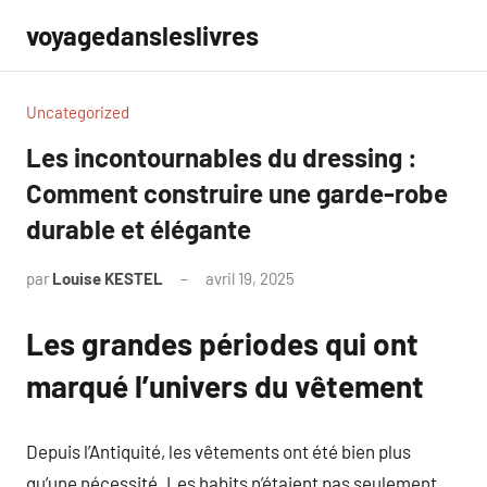
Aller
voyagedansleslivres
au
contenu
Uncategorized
Les incontournables du dressing :
Comment construire une garde-robe
durable et élégante
par
Louise KESTEL
avril 19, 2025
Aucun
commentaire
Les grandes périodes qui ont
marqué l’univers du vêtement
Depuis l’Antiquité, les vêtements ont été bien plus
qu’une nécessité. Les habits n’étaient pas seulement