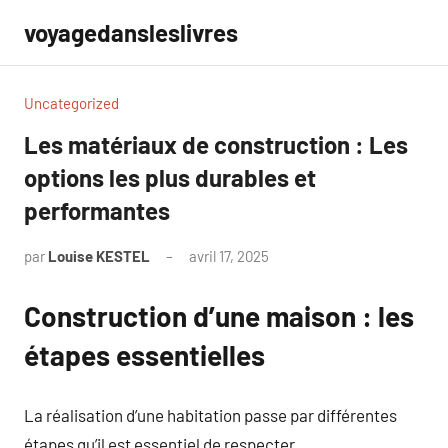
Aller
voyagedansleslivres
au
contenu
Uncategorized
Les matériaux de construction : Les
options les plus durables et
performantes
par
Louise KESTEL
avril 17, 2025
Aucun
commentaire
Construction d’une maison : les
étapes essentielles
La réalisation d’une habitation passe par différentes
étapes qu’il est essentiel de respecter.