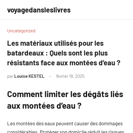
Aller
voyagedansleslivres
au
contenu
Uncategorized
Les matériaux utilisés pour les
batardeaux : Quels sont les plus
résistants face aux montées d’eau ?
par
Louise KESTEL
février 19, 2025
Aucun
commentaire
Comment limiter les dégâts liés
aux montées d’eau ?
Les montées des eaux peuvent causer des dommages
considérables. Protéger son domicile réduit les risques