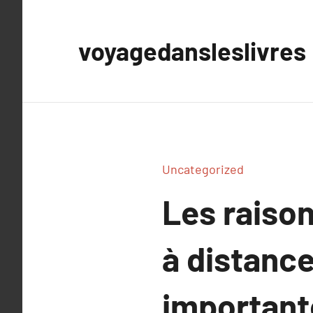
Aller
au
voyagedansleslivres
contenu
Uncategorized
Les raison
à distance
important