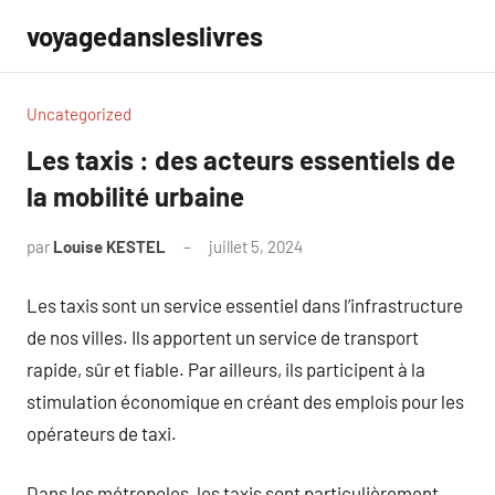
Aller
voyagedansleslivres
au
contenu
Uncategorized
Les taxis : des acteurs essentiels de
la mobilité urbaine
par
Louise KESTEL
juillet 5, 2024
Aucun
commentaire
Les taxis sont un service essentiel dans l’infrastructure
de nos villes. Ils apportent un service de transport
rapide, sûr et fiable. Par ailleurs, ils participent à la
stimulation économique en créant des emplois pour les
opérateurs de taxi.
Dans les métropoles, les taxis sont particulièrement