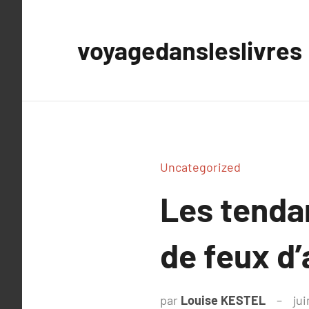
Aller
au
voyagedansleslivres
contenu
Uncategorized
Les tenda
de feux d’
par
Louise KESTEL
ju