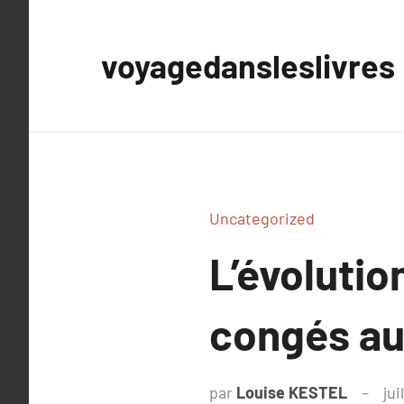
Aller
au
voyagedansleslivres
contenu
Uncategorized
L’évoluti
congés au 
par
Louise KESTEL
jui