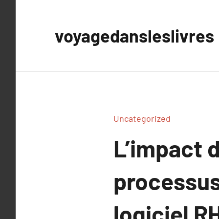
Aller
au
voyagedansleslivres
contenu
Uncategorized
L’impact d
processus
logiciel R