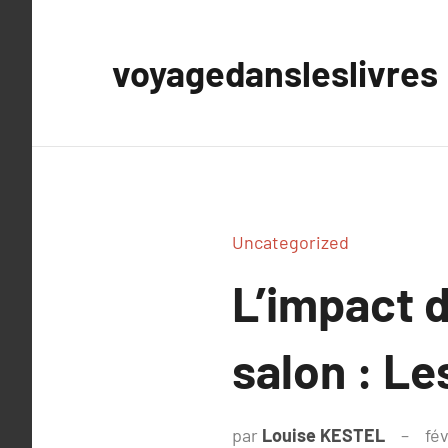
Aller
au
voyagedansleslivres
contenu
Uncategorized
L’impact d
salon : Le
par
Louise KESTEL
fév