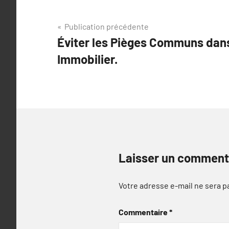
Navigation
Publication précédente
Éviter les Pièges Communs dans
de
Immobilier.
l’article
Laisser un comment
Votre adresse e-mail ne sera p
Commentaire
*