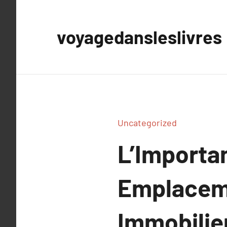
Aller
au
voyagedansleslivres
contenu
Uncategorized
L’Importan
Emplaceme
Immobilie