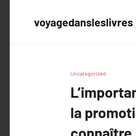
Aller
au
voyagedansleslivres
contenu
Uncategorized
L’importa
la promoti
connaître.