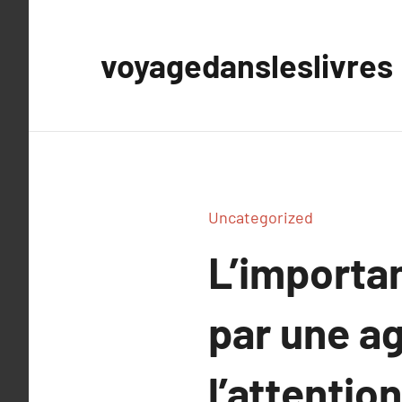
Aller
au
voyagedansleslivres
contenu
Uncategorized
L’importan
par une a
l’attention