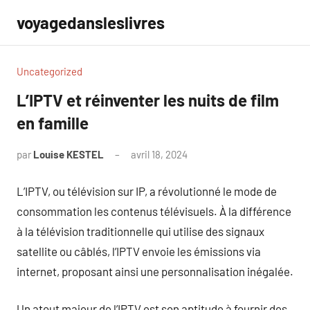
Aller
voyagedansleslivres
au
contenu
Uncategorized
L’IPTV et réinventer les nuits de film
en famille
par
Louise KESTEL
avril 18, 2024
Aucun
commentaire
L’IPTV, ou télévision sur IP, a révolutionné le mode de
consommation les contenus télévisuels. À la différence
à la télévision traditionnelle qui utilise des signaux
satellite ou câblés, l’IPTV envoie les émissions via
internet, proposant ainsi une personnalisation inégalée.
Un atout majeur de l’IPTV est son aptitude à fournir des