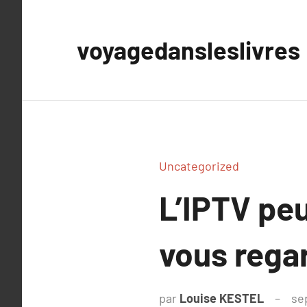
Aller
au
voyagedansleslivres
contenu
Uncategorized
L’IPTV pe
vous regar
par
Louise KESTEL
se