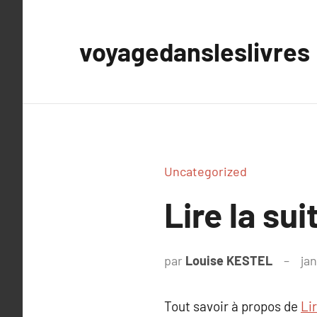
Aller
au
voyagedansleslivres
contenu
Uncategorized
Lire la su
par
Louise KESTEL
ja
Tout savoir à propos de
Lir