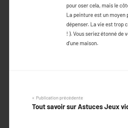
pour oser cela, mais le cô
La peinture est un moyen p
dépenser. La vie est trop 
! ). Vous seriez étonné de v
d’une maison.
Navigation
Publication précédente
Tout savoir sur Astuces Jeux v
de
l’article