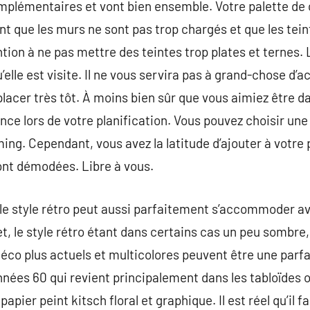
mplémentaires et vont bien ensemble. Votre palette de c
ant que les murs ne sont pas trop chargés et que les tei
tion à ne pas mettre des teintes trop plates et ternes.
elle est visite. Il ne vous servira pas à grand-chose d’
acer très tôt. À moins bien sûr que vous aimiez être dan
ce lors de votre planification. Vous pouvez choisir une 
ming. Cependant, vous avez la latitude d’ajouter à votre
ont démodées. Libre à vous.
le style rétro peut aussi parfaitement s’accommoder a
et, le style rétro étant dans certains cas un peu sombre
co plus actuels et multicolores peuvent être une parfait
années 60 qui revient principalement dans les tabloïdes 
apier peint kitsch floral et graphique. Il est réel qu’il f