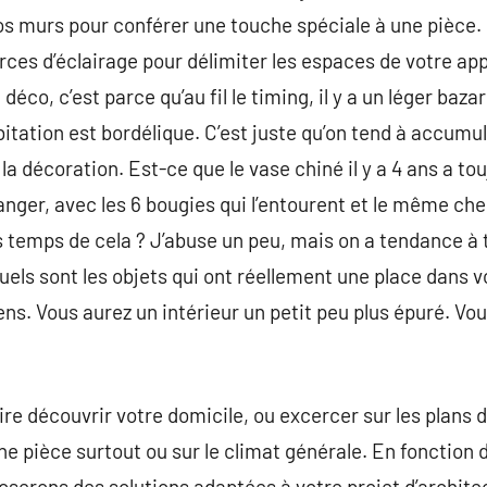
vos murs pour conférer une touche spéciale à une pièce. 
urces d’éclairage pour délimiter les espaces de votre 
éco, c’est parce qu’au fil le timing, il y a un léger bazar
bitation est bordélique. C’est juste qu’on tend à accumu
 la décoration. Est-ce que le vase chiné il y a 4 ans a to
anger, avec les 6 bougies qui l’entourent et le même che
es temps de cela ? J’abuse un peu, mais on a tendance à 
ls sont les objets qui ont réellement une place dans vo
ens. Vous aurez un intérieur un petit peu plus épuré. Vo
re découvrir votre domicile, ou excercer sur les plans de
ne pièce surtout ou sur le climat générale. En fonction 
serons des solutions adaptées à votre projet d’architect