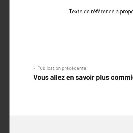
Texte de référence à prop
Navigation
Publication précédente
Vous allez en savoir plus commis
de
l’article