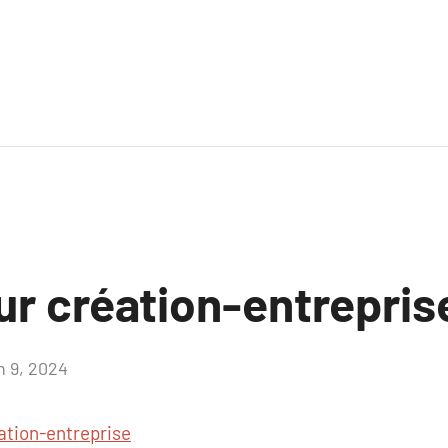
ur création-entrepris
n 9, 2024
Aucun
commentaire
ation-entreprise