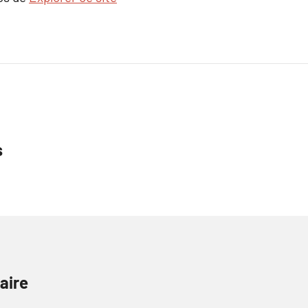
s
aire