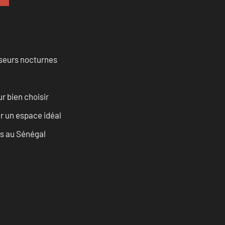
isseurs nocturnes
r bien choisir
r un espace idéal
as au Sénégal