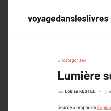
Aller
au
voyagedansleslivres
contenu
Uncategorized
Lumière s
par
Louise KESTEL
jui
Source à propos de
Explore