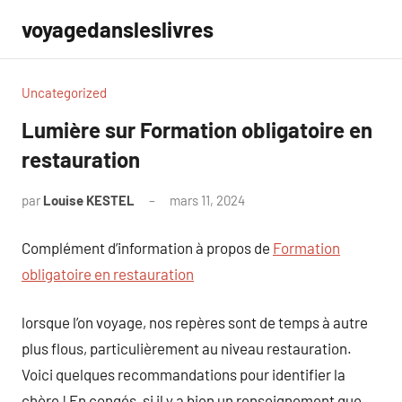
Aller
voyagedansleslivres
au
contenu
Uncategorized
Lumière sur Formation obligatoire en
restauration
par
Louise KESTEL
mars 11, 2024
Aucun
commentaire
Complément d’information à propos de
Formation
obligatoire en restauration
lorsque l’on voyage, nos repères sont de temps à autre
plus flous, particulièrement au niveau restauration.
Voici quelques recommandations pour identifier la
chère ! En congés, si il y a bien un renseignement que