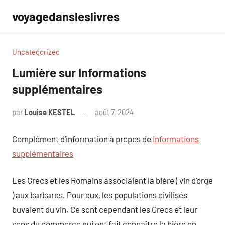
Aller
voyagedansleslivres
au
contenu
Uncategorized
Lumière sur Informations
supplémentaires
par
Louise KESTEL
août 7, 2024
Aucun
commentaire
Complément d’information à propos de
Informations
supplémentaires
Les Grecs et les Romains associaient la bière ( vin d’orge
) aux barbares. Pour eux, les populations civilisés
buvaient du vin. Ce sont cependant les Grecs et leur
sens du commerce qui ont fait connaître la bière en