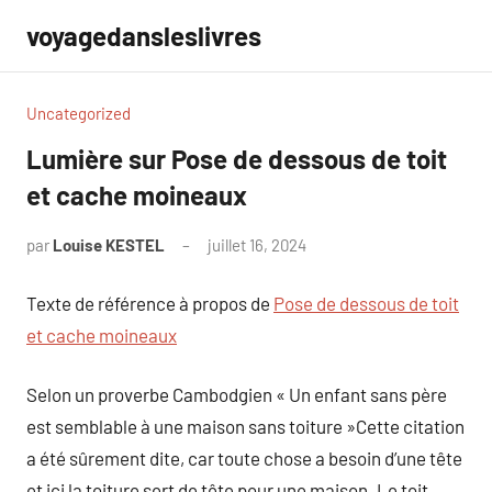
Aller
voyagedansleslivres
au
contenu
Uncategorized
Lumière sur Pose de dessous de toit
et cache moineaux
par
Louise KESTEL
juillet 16, 2024
Aucun
commentaire
Texte de référence à propos de
Pose de dessous de toit
et cache moineaux
Selon un proverbe Cambodgien « Un enfant sans père
est semblable à une maison sans toiture »Cette citation
a été sûrement dite, car toute chose a besoin d’une tête
et ici la toiture sert de tête pour une maison. Le toit