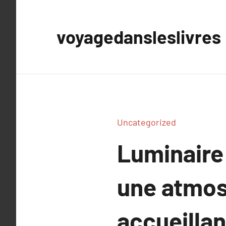
Aller
au
voyagedansleslivres
contenu
Uncategorized
Luminaire
une atmos
accueillan